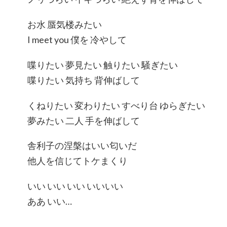
お水 蜃気楼みたい
I meet you 僕を 冷やして
喋りたい 夢見たい 触りたい 騒ぎたい
喋りたい 気持ち 背伸ばして
くねりたい 変わりたい すべり台 ゆらぎたい
夢みたい 二人 手を伸ばして
舎利子の涅槃はいい匂いだ
他人を信じてトケまくり
いい いい いい いいいい
ああ いい…