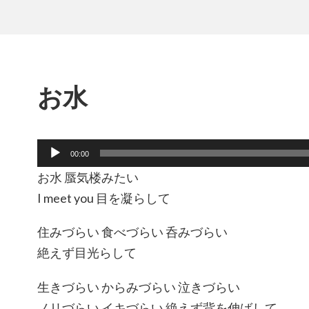
お水
音
00:00
声
お水 蜃気楼みたい
プ
レ
I meet you 目を凝らして
ー
ヤ
住みづらい 食べづらい 呑みづらい
ー
絶えず目光らして
生きづらい からみづらい 泣きづらい
ノリづらい イキづらい 絶えず背を伸ばして