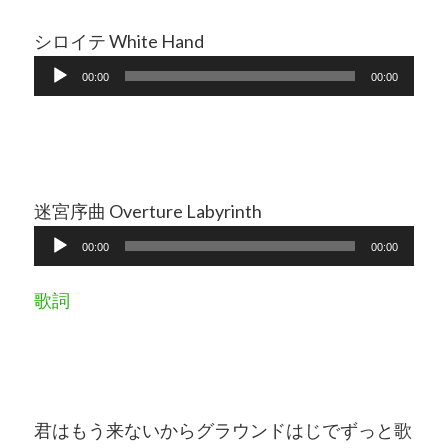
ー
音
シロイテ White Hand
声
00:00
00:00
プ
レ
ー
ヤ
迷宮序曲 Overture Labyrinth
ー
音
00:00
00:00
声
プ
歌詞
レ
ー
ヤ
ー
君はもう来ないからグラウンドはじでずっと歌