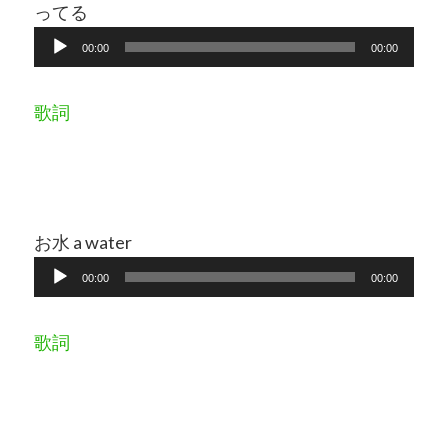
ってる
音
00:00
00:00
声
プ
歌詞
レ
ー
ヤ
ー
お水 a water
音
00:00
00:00
声
プ
歌詞
レ
ー
ヤ