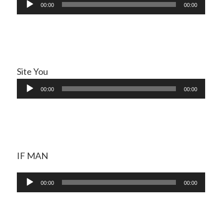
音
00:00
00:00
声
プ
レ
ー
Site You
ヤ
音
ー
00:00
00:00
声
プ
レ
ー
IF MAN
ヤ
ー
音
00:00
00:00
声
プ
レ