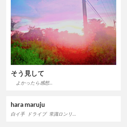
そう見して
よかったら感想…
hara maruju
白イ手 ドライブ 常識ロンリ…