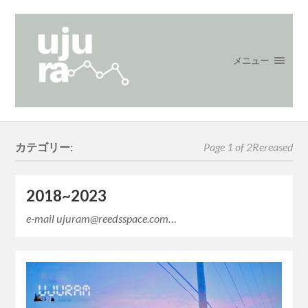
メニュー
カテゴリー:
Page 1 of 2
Rereased
2018~2023
e-mail ujuram@reedsspace.com…