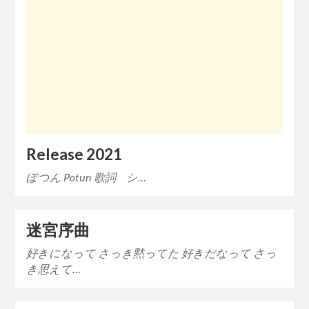
Release 2021
ぽつん Potun 歌詞 シ…
迷宮序曲
好きになって さっき黙ってた 好きだなって さっ
き思えて…